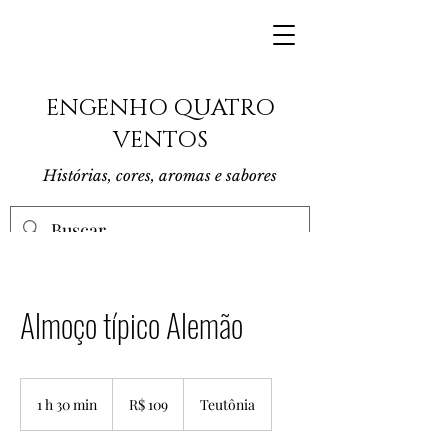
ENGENHO QUATRO
VENTOS
Histórias, cores, aromas e sabores
Almoço típico Alemão
109
Reais
1 h 30 min
1
R$ 109
Teutônia
brasileiros
3
0