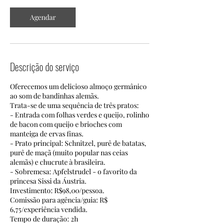
m
i
Agendar
n
Descrição do serviço
Oferecemos um delicioso almoço germânico
ao som de bandinhas alemãs.
Trata-se de uma sequência de três pratos:
- Entrada com folhas verdes e queijo, rolinho
de bacon com queijo e brioches com
manteiga de ervas finas.
- Prato principal: Schnitzel, purê de batatas,
purê de maçã (muito popular nas ceias
alemãs) e chucrute à brasileira.
- Sobremesa: Apfelstrudel - o favorito da
princesa Sissi da Áustria.
Investimento: R$98,00/pessoa.
Comissão para agência/guia: R$
6,75/experiência vendida.
Tempo de duração: 2h