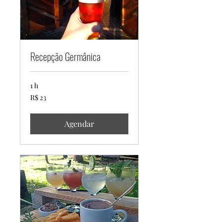
Recepção Germânica
1 h
23
R$ 23
Reais
brasileiros
Agendar