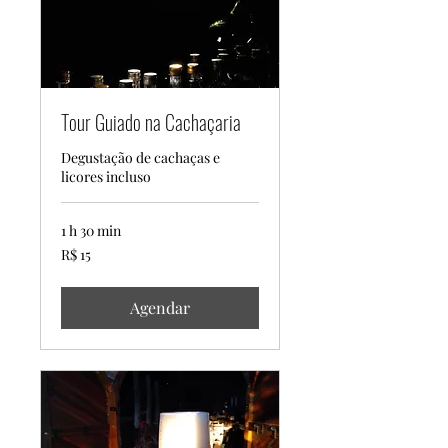
Tour Guiado na Cachaçaria
Degustação de cachaças e
licores incluso
1 h 30 min
15
R$ 15
Reais
brasileiros
Agendar