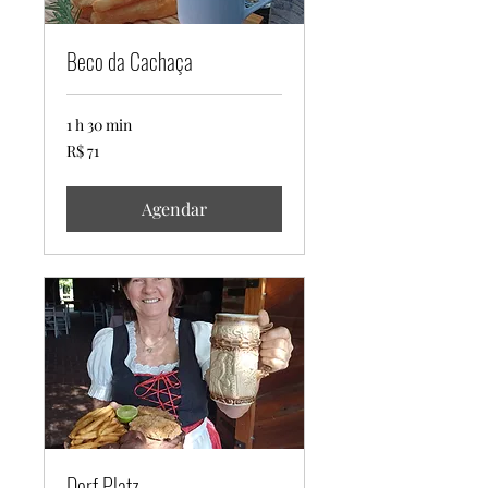
Beco da Cachaça
1 h 30 min
71
R$ 71
Reais
brasileiros
Agendar
Dorf Platz